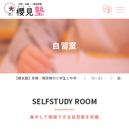
自習室
【櫻見塾】彦根・南彦根の小学生と中学生専門の個別指導塾《5教科対応》
コース/学費/時間割
自習室
SELFSTUDY ROOM
集中して勉強できる自習室を完備