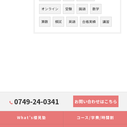
オンライン
受験
国語
数学
算数
模試
英語
合格実績
講習
0749-24-0341
お問い合わせはこちら
What’s櫻見塾
コース/学費/時間割