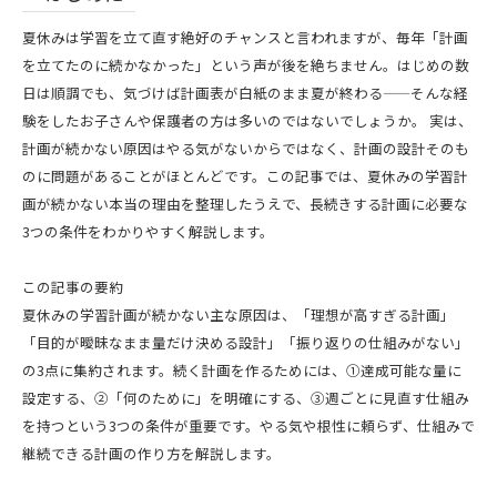
夏休みは学習を立て直す絶好のチャンスと言われますが、毎年「計画
を立てたのに続かなかった」という声が後を絶ちません。はじめの数
日は順調でも、気づけば計画表が白紙のまま夏が終わる——そんな経
験をしたお子さんや保護者の方は多いのではないでしょうか。 実は、
計画が続かない原因はやる気がないからではなく、計画の設計そのも
のに問題があることがほとんどです。この記事では、夏休みの学習計
画が続かない本当の理由を整理したうえで、長続きする計画に必要な
3つの条件をわかりやすく解説します。
この記事の要約
夏休みの学習計画が続かない主な原因は、「理想が高すぎる計画」
「目的が曖昧なまま量だけ決める設計」「振り返りの仕組みがない」
の3点に集約されます。続く計画を作るためには、①達成可能な量に
設定する、②「何のために」を明確にする、③週ごとに見直す仕組み
を持つという3つの条件が重要です。やる気や根性に頼らず、仕組みで
継続できる計画の作り方を解説します。