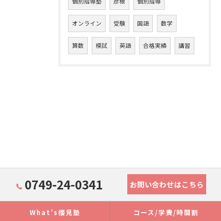
個別指導塾
彦根
個別指導
オンライン
受験
国語
数学
算数
模試
英語
合格実績
講習
0749-24-0341
お問い合わせはこちら
What’s櫻見塾
コース/学費/時間割