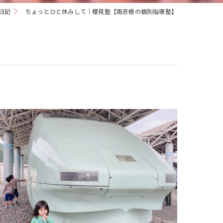
日記
ちょっとひと休みして｜櫻見塾【南彦根の個別指導塾】