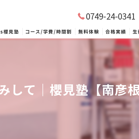
0749-24-0341
’s櫻見塾
コース/学費/時間割
無料体験
合格実績
生
小学生個別指導
中学生個別指導
高校受験個別・小集団指導
みして｜櫻見塾【南彦
自習室