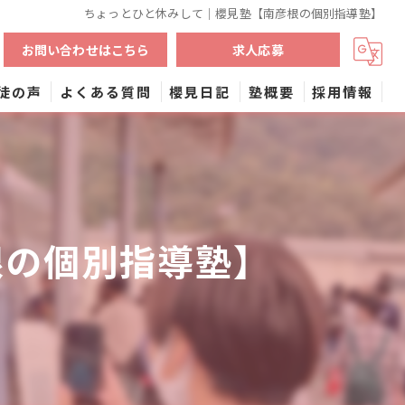
ちょっとひと休みして｜櫻見塾【南彦根の個別指導塾】
お問い合わせはこちら
求人応募
徒の声
よくある質問
櫻見日記
塾概要
採用情報
よくある質問(勉強)
コラム
根の個別指導塾】