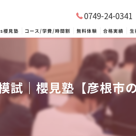
0749-24-0341
’s櫻見塾
コース/学費/時間割
無料体験
合格実績
生
小学生個別指導
中学生個別指導
高校受験個別・小集団指導
模試｜櫻見塾【彦根市
自習室