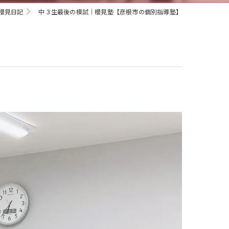
櫻見日記
中３生最後の模試｜櫻見塾【彦根市の個別指導塾】