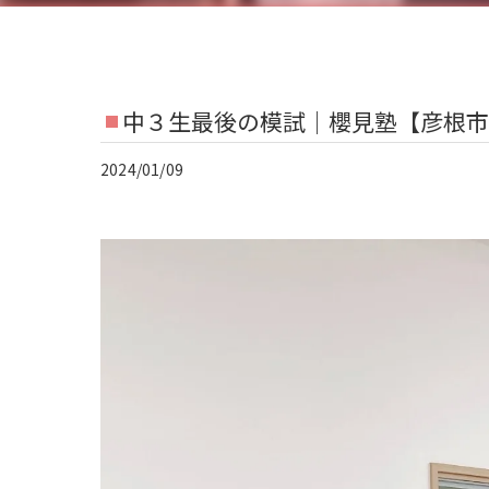
中３生最後の模試｜櫻見塾【彦根市
2024/01/09