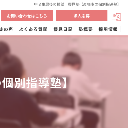
中３生最後の模試｜櫻見塾【彦根市の個別指導塾】
お問い合わせはこちら
求人応募
徒の声
よくある質問
櫻見日記
塾概要
採用情報
よくある質問(勉強)
コラム
の個別指導塾】